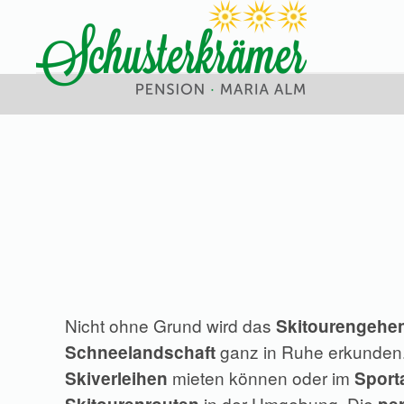
Skip
to
main
content
Nicht ohne Grund wird das
Skitourengehe
ganz in Ruhe erkunden. 
Schneelandschaft
mieten können oder im
Skiverleihen
Sport
in der Umgebung. Die