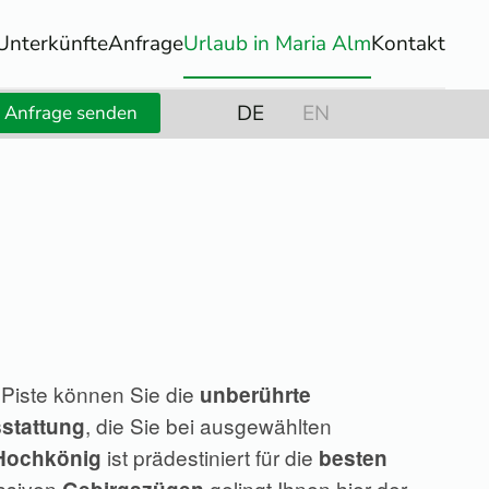
Unterkünfte
Anfrage
Urlaub in Maria Alm
Kontakt
DE
EN
Anfrage senden
 Piste können Sie die
unberührte
, die Sie bei ausgewählten
sstattung
ist prädestiniert für die
 Hochkönig
besten
assiven
gelingt Ihnen hier der